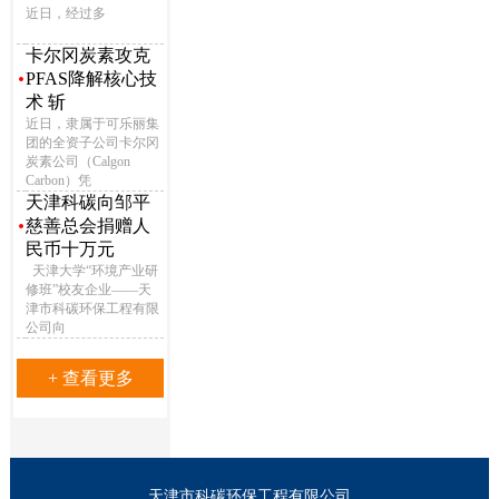
近日，经过多
卡尔冈炭素攻克
·
PFAS降解核心技
术 斩
近日，隶属于可乐丽集
团的全资子公司卡尔冈
炭素公司（Calgon
Carbon）凭
天津科碳向邹平
·
慈善总会捐赠人
民币十万元
天津大学“环境产业研
修班”校友企业——天
津市科碳环保工程有限
公司向
+ 查看更多
天津市科碳环保工程有限公司